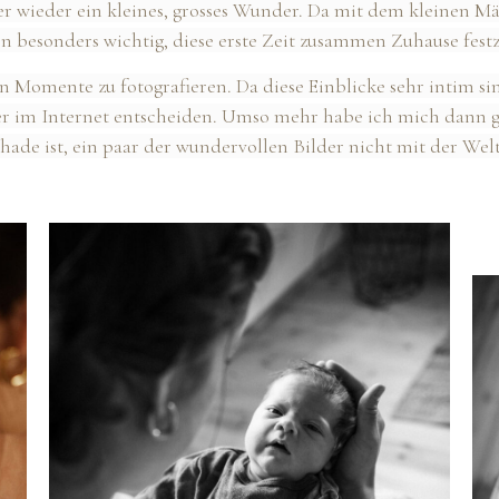
r wieder ein kleines, grosses Wunder. Da mit dem kleinen Mä
rn besonders wichtig, diese erste Zeit zusammen Zuhause fest
en Momente zu fotografieren. Da diese Einblicke sehr intim si
er im Internet entscheiden. Umso mehr habe ich mich dann ge
chade ist, ein paar der wundervollen Bilder nicht mit der Welt